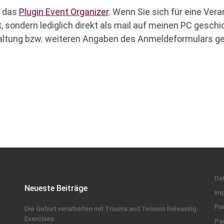
r das
Plugin Event Organizer
. Wenn Sie sich für eine Ve
 sondern lediglich direkt als mail auf meinen PC geschi
ltung bzw. weiteren Angaben des Anmeldeformulars gepe
Da
Neueste Beiträge
Im
Par
Die Geburt verarbeiten mit Trauma and Tension Releasing
Exercises
Par