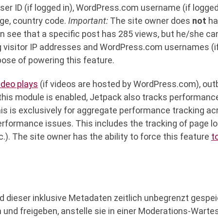
 ID (if logged in), WordPress.com username (if logged in
ge, country code.
Important:
The site owner does
not
ha
can see that a specific post has 285 views, but he/she 
g visitor IP addresses and WordPress.com usernames (if
pose of powering this feature.
ideo plays
(if videos are hosted by WordPress.com), outb
his module is enabled, Jetpack also tracks performance
This is exclusively for aggregate performance tracking a
performance issues. This includes the tracking of page l
tc.). The site owner has the ability to force this feature
t
dieser inklusive Metadaten zeitlich unbegrenzt gespeic
d freigeben, anstelle sie in einer Moderations-Warte