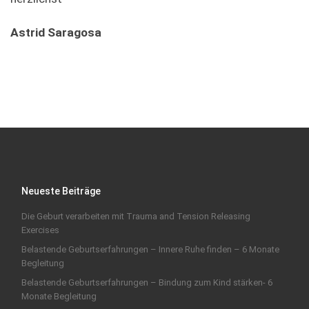
Astrid Saragosa
Neueste Beiträge
Die Geburt verarbeiten mit Trauma and Tension Releasing
Exercises
Belastende Geburtserfahrungen – Innere Ruhe finden – 6 Monate
Begleitung
Belastende Geburtserfahrungen – Bindung zum Kind stärken- 6
Monate Begleitung