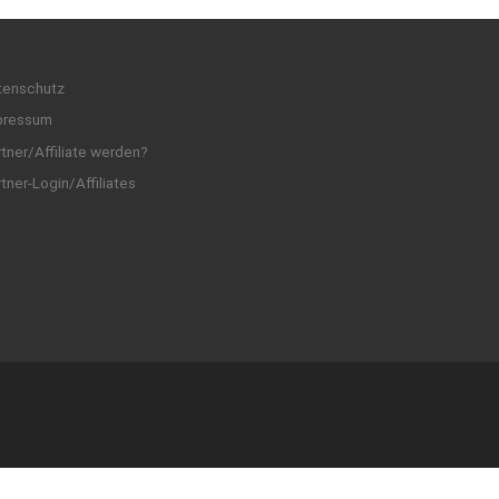
tenschutz
pressum
tner/Affiliate werden?
tner-Login/Affiliates