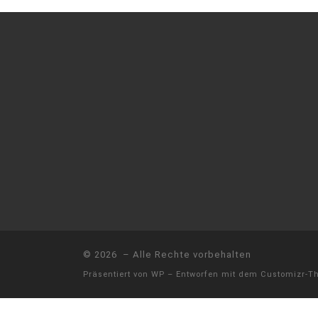
© 2026
– Alle Rechte vorbehalten
Präsentiert von
WP
– Entworfen mit dem
Customizr-T