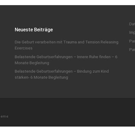
Da
Neueste Beiträge
Im
Par
Die Geburt verarbeiten mit Trauma and Tension Releasing
Exercises
Par
Belastende Geburtserfahrungen – Innere Ruhe finden – 6
Monate Begleitung
Belastende Geburtserfahrungen – Bindung zum Kind
stärken- 6 Monate Begleitung
heme