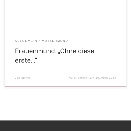
der-nachsorge/nachsorgegespraeche/
#geburtstrauma#geburtverarbeiten#frauenmund#muttermund#g
eburtsnachsorgegespräche
ALLGEMEIN
MUTTERMUND
Frauenmund: „Ohne diese
erste…“
von
admin
Veröffentlicht am
19. April 2023