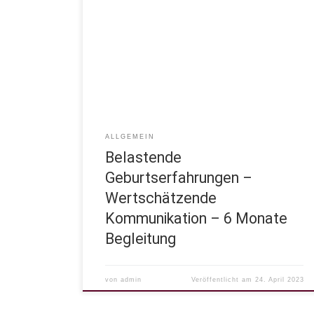
Kommunikation für dich? Was bedeutet
wertschätzende, gleichwertige Kommunikation?
Kannst du dich wirklich ausdrücken mit dem, was du
möchtest und hast du das Gefühl du wirst gehört?
An welchen Stellen bricht Vertrauen und
Kommunikation stirbt… Kommunikation und
Wertschätzung ist häufig ein Thema auch unter
Geburten. Nicht ohne […]
ALLGEMEIN
Belastende
Geburtserfahrungen –
Wertschätzende
Kommunikation – 6 Monate
Begleitung
von
admin
Veröffentlicht am
24. April 2023