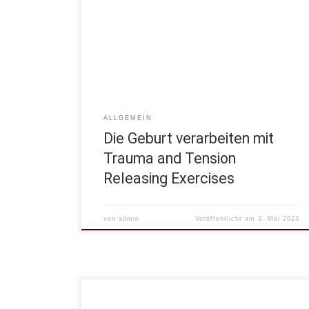
angewendet und weitergegeben.Sie wurden durch
einen Missionar, der in Krisengebieten unterwegs
war und nach einer Möglichkeit suchte, wie er die
Menschen dabei begleiten könnte die körperlichen
Belastungen des Krieges zu verarbeiten. So nannte
er die Übungen zuerst […]
ALLGEMEIN
Die Geburt verarbeiten mit
Trauma and Tension
Releasing Exercises
von
admin
Veröffentlicht am
3. Mai 2023
Wertschätzende Kommunikation Was ist