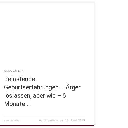
Ärger loslassen, aber wie Kraftvoll ist der Ärger
sicherlich. Ärger kann auch sich selbst bezogen
sein oder auf andere. Auch kann uns der Ärger
andere Menschen beeinflussen und uns aus unserer
Mitte werfen. Oftmals bleiben wir mit unzufriedenen
Gefühlen und inneren Fragen zurück. Und das,
obwohl uns die Gefühle doch […]
ALLGEMEIN
Belastende
Geburtserfahrungen – Ärger
loslassen, aber wie – 6
Monate …
von
admin
Veröffentlicht am
19. April 2023