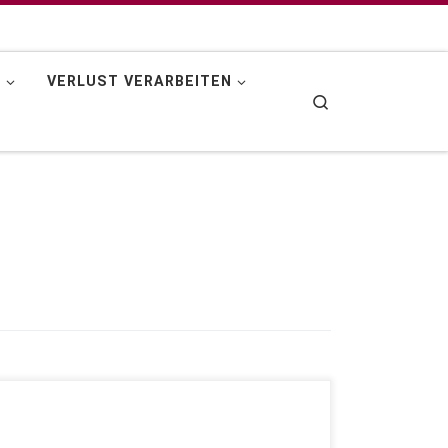
N
VERLUST VERARBEITEN
Search
Bindung zum Kind stärken Menschen sind
Bindungsfähig und auch Bindungsbedürftig. Bindung