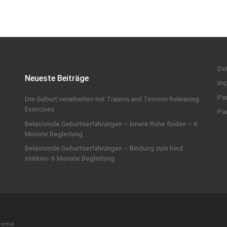
Da
Neueste Beiträge
Im
Par
Die Geburt verarbeiten mit Trauma and Tension Releasing
Exercises
Par
Belastende Geburtserfahrungen – Innere Ruhe finden – 6
Monate Begleitung
Belastende Geburtserfahrungen – Bindung zum Kind
stärken- 6 Monate Begleitung
heme