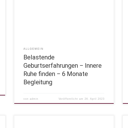
nach belastenden Geburtserfahrungen. Viele
Themen haben wir uns angeschaut, in Bezug auf das
Geburtserleben und in Bezug zu anderen
Begebenheiten im Alltag. Heute geht es darum,
nochmal zurück zu blicken und sich auf die Schulter
zu […]
ALLGEMEIN
Belastende
Geburtserfahrungen – Innere
Ruhe finden – 6 Monate
Begleitung
von
admin
Veröffentlicht am
26. April 2023
Wie kann ich ganz heil werden? Heilung ist eine