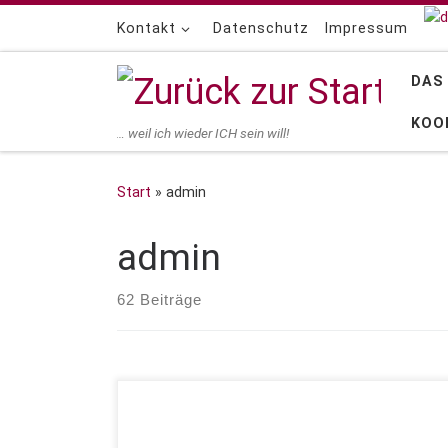
Zum Inhalt springen
Kontakt
Datenschutz
Impressum
DAS
KOO
… weil ich wieder ICH sein will!
Start
»
admin
admin
62 Beiträge
Die Trauma and Tension Releasing Exercises
werden weltweit von zertifizierten TRE – Providern