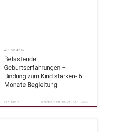
hat mit Liebe zu tun.Liebe wird sehr häufig durch
traumatische und belastende Erfahrungen
unterbrochen. Deshalb kann es auch schwer sein an
der Bindung zu arbeiten, wenn der belastende
Anteil, also der Auslöser nicht vollkommen
verarbeitet und losgelassen werden kann.Jedes […]
ALLGEMEIN
Belastende
Geburtserfahrungen –
Bindung zum Kind stärken- 6
Monate Begleitung
von
admin
Veröffentlicht am
25. April 2023
Ich liebe wen oder was genau? „Ich liebe mich.“