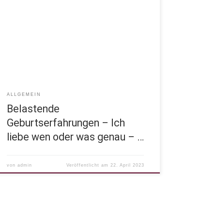
Frauen nach belastenden Geburtserfahrungen fällt
das meist sehr schwer über sich zu sagen. Und auch
wenn in den AS-Geburtsnachsorgegesprächen
häufig mehr Akzeptanz und damit Selbstliebe
zurückgewonnen werden kann, ist die Selbstliebe
ein Thema, welches uns auch in anderen
Lebensabschnitten begleitet.Auch der […]
ALLGEMEIN
Belastende
Geburtserfahrungen – Ich
liebe wen oder was genau – …
von
admin
Veröffentlicht am
22. April 2023