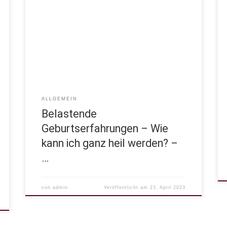
Entscheidung.Zuvor benötigt es eine Erkenntnis,
dass es etwas gibt, das geheilt werden möchte.
Nach belastenden Erfahrungen rund um
Schwangerschaft, Geburt und Wochenbett ist das
zu allererst die Erinnerungen an des Erlebte. Denn
diese Erinnerungen halten unser neuronales
Nervensystem in einem Zustand […]
ALLGEMEIN
Belastende
Geburtserfahrungen – Wie
kann ich ganz heil werden? –
…
von
admin
Veröffentlicht am
23. April 2023