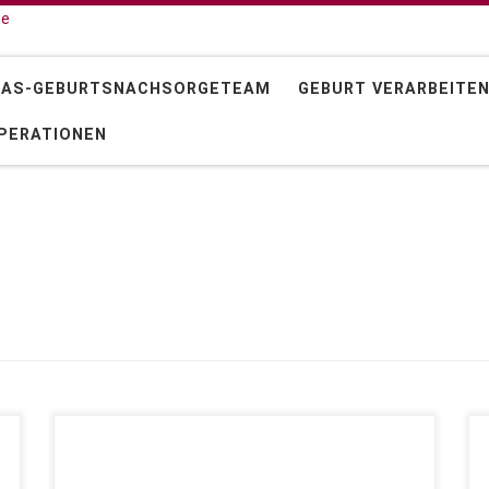
 AS-GEBURTSNACHSORGETEAM
GEBURT VERARBEITE
PERATIONEN
Innere Ruhe finden Dies ist das Thema an unserem
letzten Gruppenabend, der 6-monatigen Begleitung