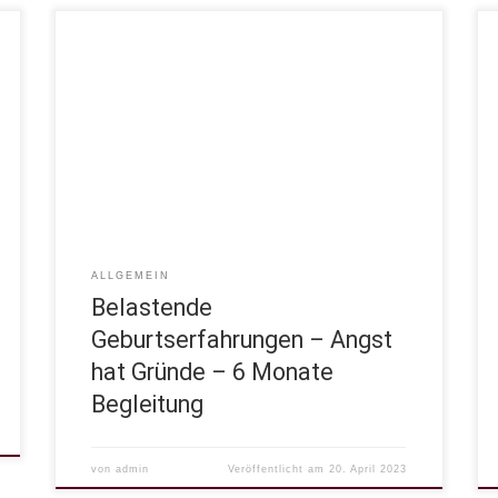
Angst hat Gründe Ängste hemmen uns. In manchen
Dingen ist uns das bewusst, in vielen aber auch
nicht. Häufig hindern sie uns das zu tun, was wir
wirklich möchten, das zu sagen, ja sogar zu denken
oder zu fühlen…Angst hindert sogar daran, wirklich
Freude zu empfinden und die eigenen Kraft […]
ALLGEMEIN
Belastende
Geburtserfahrungen – Angst
hat Gründe – 6 Monate
Begleitung
von
admin
Veröffentlicht am
20. April 2023