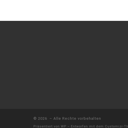
© 2026
– Alle Rechte vorbehalten
Präsentiert von
WP
– Entworfen mit dem
Customizr-T