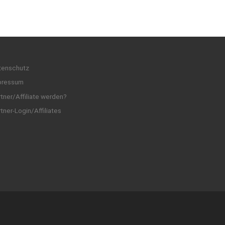
tenschutz
pressum
tner/Affiliate werden?
tner-Login/Affiliates