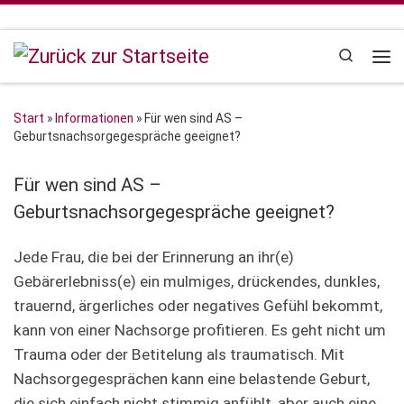
Zum Inhalt springen
Search
Me
Start
»
Informationen
»
Für wen sind AS –
Geburtsnachsorgegespräche geeignet?
Für wen sind AS –
Geburtsnachsorgegespräche geeignet?
Jede Frau, die bei der Erinnerung an ihr(e)
Gebärerlebniss(e) ein mulmiges, drückendes, dunkles,
trauernd, ärgerliches oder negatives Gefühl bekommt,
kann von einer Nachsorge profitieren. Es geht nicht um
Trauma oder der Betitelung als traumatisch. Mit
Nachsorgegesprächen kann eine belastende Geburt,
die sich einfach nicht stimmig anfühlt, aber auch eine