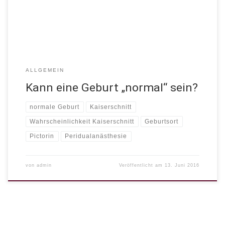
gebären. Was spricht eigentlich dafür? oftmals wird künstlich in
den normalen Geburtsvorgang eingegriffen Einleitungen […]
ALLGEMEIN
Kann eine Geburt „normal“ sein?
normale Geburt
Kaiserschnitt
Wahrscheinlichkeit Kaiserschnitt
Geburtsort
Pictorin
Peridualanästhesie
von
admin
Veröffentlicht am
13. Juni 2016