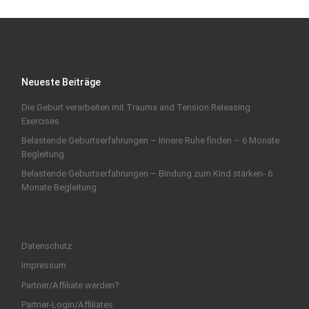
Neueste Beiträge
Die Geburt verarbeiten mit Trauma and Tension Releasing
Exercises
Belastende Geburtserfahrungen – Innere Ruhe finden – 6 Monate
Begleitung
Belastende Geburtserfahrungen – Bindung zum Kind stärken- 6
Monate Begleitung
Datenschutz
Impressum
Partner/Affiliate werden?
Partner-Login/Affiliates