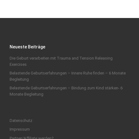
Neueste Beiträge
Die Geburt verarbeiten mit Trauma and Tension Releasing
Exercises
Belastende Geburtserfahrungen – Innere Ruhe finden – 6 Monate
Begleitung
Belastende Geburtserfahrungen – Bindung zum Kind stärken- 6
Monate Begleitung
Datenschutz
Impressum
Partner/Affiliate werden?