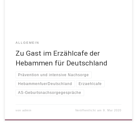
bundesweiten Erzählcafé-Aktion dreht sich […]
ALLGEMEIN
Zu Gast im Erzählcafe der
Hebammen für Deutschland
Prävention und intensive Nachsorge
HebammenfuerDeutschland
Erzaehlcafe
AS-Geburtsnachsorgegespräche
von
admin
Veröffentlicht am
9. Mai 2020