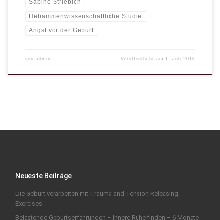
Sabine Striebich
Hebammenwissenschaftliche Studie
Angst vor der Geburt
von
admin
Veröffentlicht am
1. Juli 2016
Neueste Beiträge
Die Geburt verarbeiten mit Trauma and Tension Releasing
Exercises
Belastende Geburtserfahrungen – Innere Ruhe finden – 6 Monate