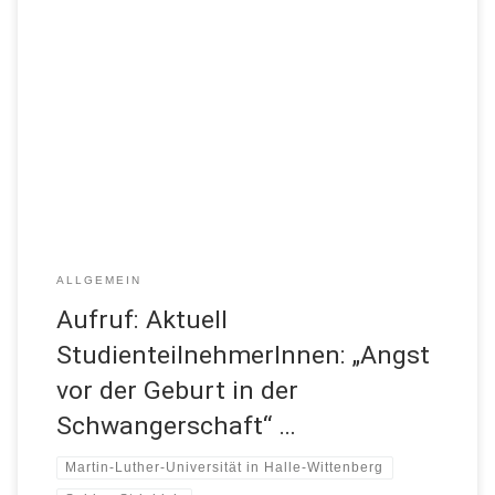
Meine lieben Damen, soeben habe ich mit Dipl. Med. Päd. Sabine
Striebich, Doktorandin an der Martin-Luther-Universität in Halle-
Wittenberg, telefoniert und möchte Sie gerne mit meinem Aufruf
bei Ihrer Suche nach Studienteilnehmerinnen unterstützen: „Ich bin
Doktorandin an der Martin-Luther-Universität in Halle-Wittenberg.
Die Studie findet in Berlin statt, das Interview kann aber […]
ALLGEMEIN
Aufruf: Aktuell
StudienteilnehmerInnen: „Angst
vor der Geburt in der
Schwangerschaft“ …
Martin-Luther-Universität in Halle-Wittenberg