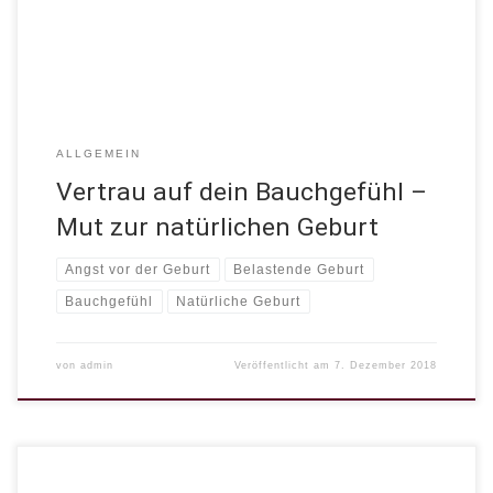
anderen Frauen hört oder liest. Ja, das Vertrauen in […]
ALLGEMEIN
Vertrau auf dein Bauchgefühl –
Mut zur natürlichen Geburt
Angst vor der Geburt
Belastende Geburt
Bauchgefühl
Natürliche Geburt
von
admin
Veröffentlicht am
7. Dezember 2018