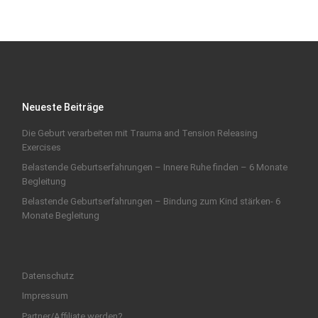
Neueste Beiträge
Die Geburt verarbeiten mit Trauma and Tension Releasing
Exercises
Belastende Geburtserfahrungen – Innere Ruhe finden – 6 Monate
Begleitung
Belastende Geburtserfahrungen – Bindung zum Kind stärken- 6
Monate Begleitung
Datenschutz
Impressum
Partner/Affiliate werden?