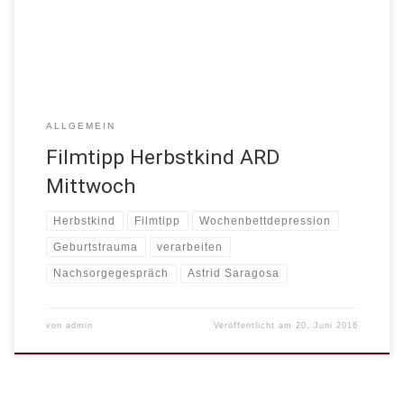
In den Nachsorgegesprächen höre ich eigentlich immer von
Müttern, dass die Geburt ganz anders kommt. […]
ALLGEMEIN
Filmtipp Herbstkind ARD
Mittwoch
Herbstkind
Filmtipp
Wochenbettdepression
Geburtstrauma
verarbeiten
Nachsorgegespräch
Astrid Saragosa
von
admin
Veröffentlicht am
20. Juni 2016