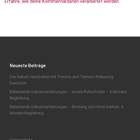
Erfahre, wie deine Kommentardaten verarbeitet werden.
Neueste Beiträge
Die Geburt verarbeiten mit Trauma and Tension Releasing
Exercises
Belastende Geburtserfahrungen – Innere Ruhe finden – 6 Monate
Begleitung
Belastende Geburtserfahrungen – Bindung zum Kind stärken- 6
Monate Begleitung
Datenschutz