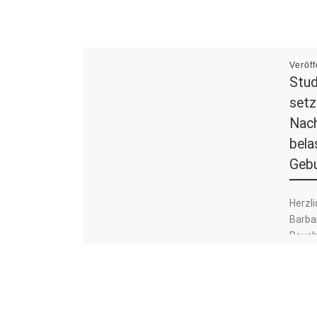
Veröff
Stud
setz
Nach
bela
Gebu
Herzli
Barba
Psycho
Ihre B
Zusam