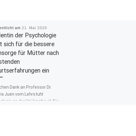
entlicht am
21. Mai 2020
entin der Psychologie
t sich für die bessere
sorge für Mütter nach
stenden
rtserfahrungen ein
chen Dank an Professor Dr.
ra Juen vom Lehrstuhl
logie an der Uni Innsbruck für
eratung und die tolle
menarbeit mit […]