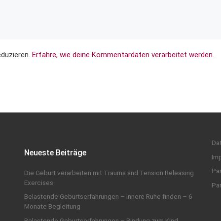
eduzieren.
Erfahre, wie deine Kommentardaten verarbeitet werden.
Da
Neueste Beiträge
Im
Par
Die Geburt verarbeiten mit Trauma and Tension Releasing
Exercises
Par
Belastende Geburtserfahrungen – Innere Ruhe finden – 6
Monate Begleitung
Belastende Geburtserfahrungen – Bindung zum Kind