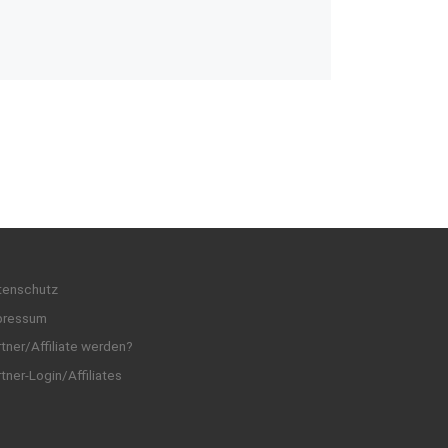
tenschutz
pressum
tner/Affiliate werden?
tner-Login/Affiliates