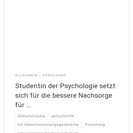
Herzlichen Dank an Professor Dr. Barbara Juen vom Lehrstuhl
Psychologie an der Uni Innsbruck für Ihre Beratung und die tolle
Zusammenarbeit mit Ihren Studentinnen. “ Hallo, Mein Name ist
Alina Steffen. Ich studiere Psychologie an der Universität
Innsbruck und schreibe gerade meine Masterarbeit. Generell habe
ich mich im Studium immer […]
ALLGEMEIN
FORSCHUNG
Studentin der Psychologie setzt
sich für die bessere Nachsorge
für …
Geburtstrauma
geburtshilfe
AS-Geburtsnachsorgegespräche
Forschung