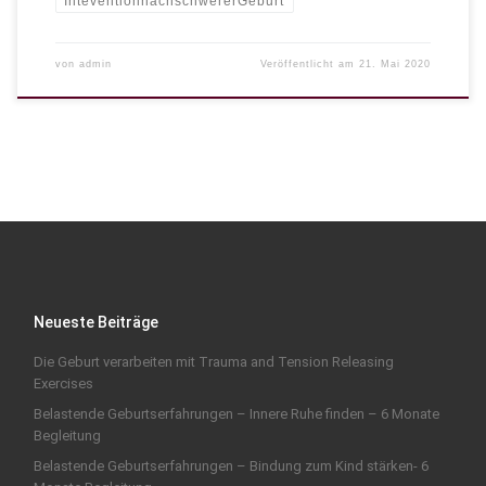
InteventionnachschwererGeburt
von
admin
Veröffentlicht am
21. Mai 2020
Neueste Beiträge
Die Geburt verarbeiten mit Trauma and Tension Releasing
Exercises
Belastende Geburtserfahrungen – Innere Ruhe finden – 6 Monate
Begleitung
Belastende Geburtserfahrungen – Bindung zum Kind stärken- 6