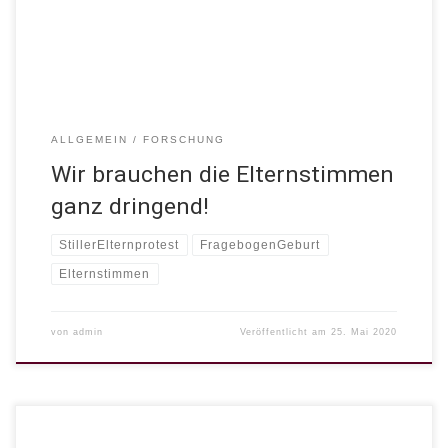
dass du da bist liebe Lisa von Reiche und dass ich dich befragen
darf. Ich habe dir […]
ALLGEMEIN
FORSCHUNG
Wir brauchen die Elternstimmen
ganz dringend!
StillerElternprotest
FragebogenGeburt
Elternstimmen
von
admin
Veröffentlicht am
25. Mai 2020