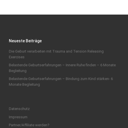
Neueste Beiträge
Die Geburt verarbeiten mit Trauma and Tension Releasing
Exercises
Belastende Geburtserfahrungen – Innere Ruhe finden – 6 Monate
Begleitung
Belastende Geburtserfahrungen – Bindung zum Kind stärken- 6
Monate Begleitung
Datenschutz
Impressum
Partner/Affiliate werden?